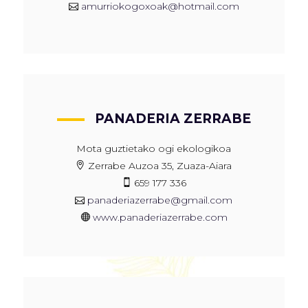
amurriokogoxoak@hotmail.com
PANADERIA ZERRABE
Mota guztietako ogi ekologikoa
Zerrabe Auzoa 35, Zuaza-Aiara
659 177 336
panaderiazerrabe@gmail.com
www.panaderiazerrabe.com