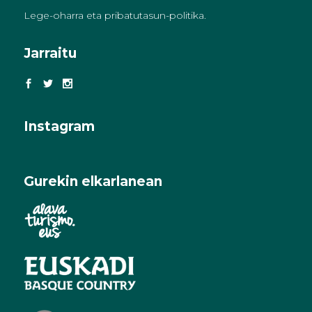
Lege-oharra eta pribatutasun-politika
.
Jarraitu
Instagram
Gurekin elkarlanean