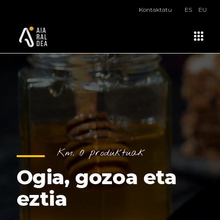
Kontaktatu
ES
EU
Km. 0 produktuak
Ogia, gozoa eta
eztia