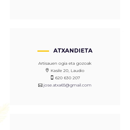
ATXANDIETA
Artisauen ogia eta gozoak
Kasile 20, Laudio
620 630 207
jose.atxa65@gmail.com