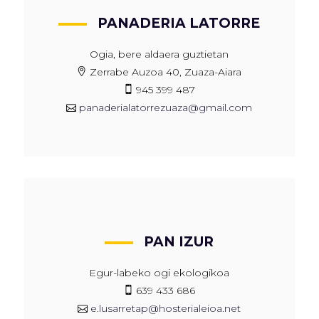
PANADERIA LATORRE
Ogia, bere aldaera guztietan
Zerrabe Auzoa 40, Zuaza-Aiara
945 399 487
panaderialatorrezuaza@gmail.com
PAN IZUR
Egur-labeko ogi ekologikoa
639 433 686
e.lusarretap@hosterialeioa.net