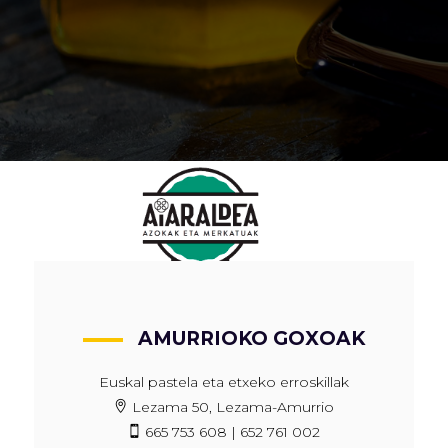
AMURRIOKO GOXOAK
Euskal pastela eta etxeko erroskillak
Lezama 50, Lezama-Amurrio
665 753 608 | 652 761 002