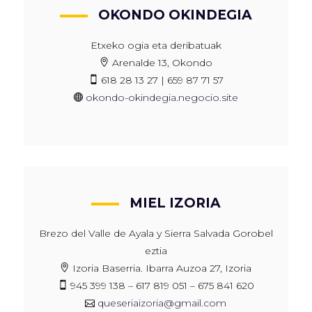
OKONDO OKINDEGIA
Etxeko ogia eta deribatuak
Arenalde 13, Okondo
618 28 13 27 | 659 87 71 57
okondo-okindegia.negocio.site
MIEL IZORIA
Brezo del Valle de Ayala y Sierra Salvada Gorobel
eztia
Izoria Baserria. Ibarra Auzoa 27, Izoria
945 399 138 – 617 819 051 – 675 841 620
queseriaizoria@gmail.com