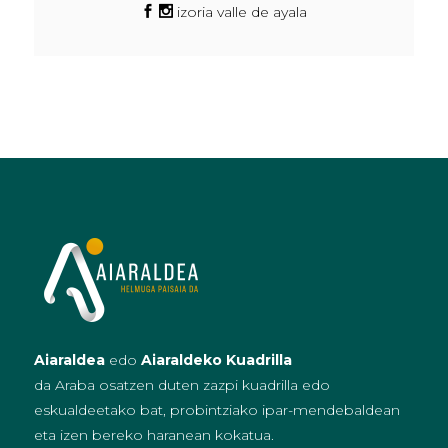
izoria valle de ayala
Aiaraldea
edo
Aiaraldeko Kuadrilla
da Araba osatzen duten zazpi kuadrilla edo
eskualdeetako bat, probintziako ipar-mendebaldean
eta izen bereko haranean kokatua.