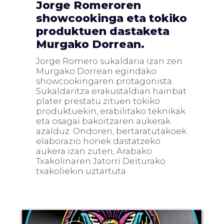
Jorge Romeroren
showcookinga eta tokiko
produktuen dastaketa
Murgako Dorrean.
Jorge Romero sukaldaria izan zen
Murgako Dorrean egindako
showcookingaren protagonista.
Sukaldaritza erakustaldian hainbat
plater prestatu zituen tokiko
produktuekin, erabilitako teknikak
eta osagai bakoitzaren aukerak
azalduz. Ondoren, bertaratutakoek
elaborazio horiek dastatzeko
aukera izan zuten, Arabako
Txakolinaren Jatorri Deiturako
txakoliekin uztartuta.