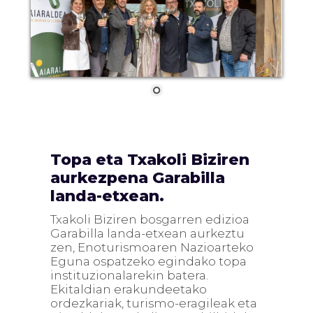
Topa eta Txakoli Biziren
aurkezpena Garabilla
landa-etxean.
Txakoli Biziren bosgarren edizioa
Garabilla landa-etxean aurkeztu
zen, Enoturismoaren Nazioarteko
Eguna ospatzeko egindako topa
instituzionalarekin batera.
Ekitaldian erakundeetako
ordezkariak, turismo-eragileak eta