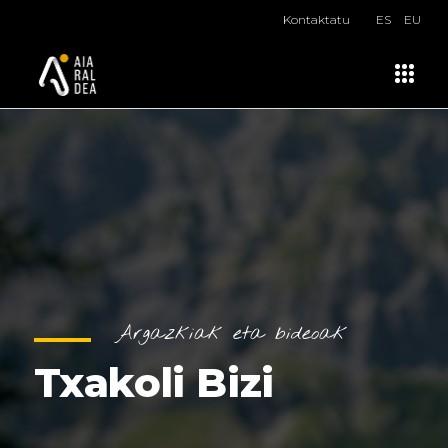
Kontaktatu
ES
EU
Argazkiak eta bideoak
Txakoli Bizi