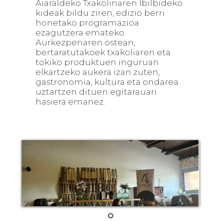
Aiaraldeko Txakolinaren Ibilbideko
kideak bildu ziren, edizio berri
honetako programazioa
ezagutzera emateko.
Aurkezpenaren ostean,
bertaratutakoek txakoliaren eta
tokiko produktuen inguruan
elkartzeko aukera izan zuten,
gastronomia, kultura eta ondarea
uztartzen dituen egitarauari
hasiera emanez.