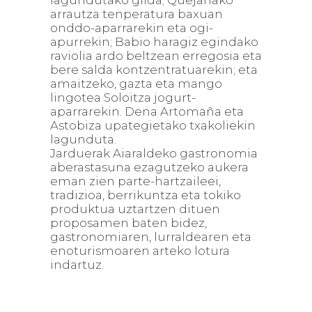
lagundutako gilda; Quejanako
arrautza tenperatura baxuan
onddo-aparrarekin eta ogi-
apurrekin; Babio haragiz egindako
raviolia ardo beltzean erregosia eta
bere salda kontzentratuarekin; eta
amaitzeko, gazta eta mango
lingotea Soloitza jogurt-
aparrarekin. Dena Artomaña eta
Astobiza upategietako txakoliekin
lagunduta.
Jarduerak Aiaraldeko gastronomia
aberastasuna ezagutzeko aukera
eman zien parte-hartzaileei,
tradizioa, berrikuntza eta tokiko
produktua uztartzen dituen
proposamen baten bidez,
gastronomiaren, lurraldearen eta
enoturismoaren arteko lotura
indartuz.