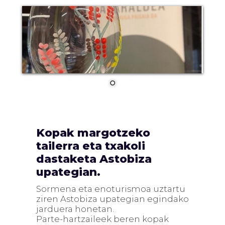
Kopak margotzeko
tailerra eta txakoli
dastaketa Astobiza
upategian.
Sormena eta enoturismoa uztartu
ziren Astobiza upategian egindako
jarduera honetan.
Parte-hartzaileek beren kopak