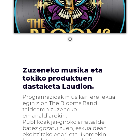
Zuzeneko musika eta
tokiko produktuen
dastaketa Laudion.
Programazioak musikari ere lekua
egin zion The Blooms Band
taldearen zuzeneko
emanaldiarekin.
Publikoak jai-giroko arratsalde
batez gozatu zuen, eskualdean
ekoitzitako edari eta likoreekin