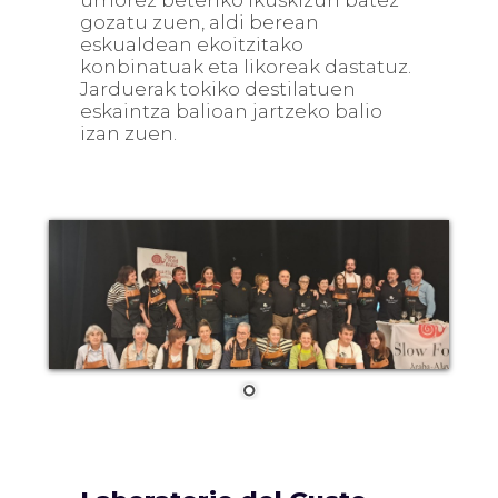
umorez beteriko ikuskizun batez
gozatu zuen, aldi berean
eskualdean ekoitzitako
konbinatuak eta likoreak dastatuz.
Jarduerak tokiko destilatuen
eskaintza balioan jartzeko balio
izan zuen.