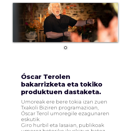
Óscar Terolen
bakarrizketa eta tokiko
produktuen dastaketa.
Umoreak ere bere tokia izan zuen
Txakoli Biziren programazioan,
Óscar Terol umoregile ezagunaren
eskutik.
Giro hurbil eta lasaian, publikoak