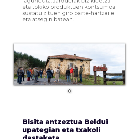
lagunduta. Jarduerak bizikidetza
eta tokiko produktuen kontsumoa
sustatu zituen giro parte-hartzaile
eta atsegin batean.
Bisita antzeztua Beldui
upategian eta txakoli
dastaketa.