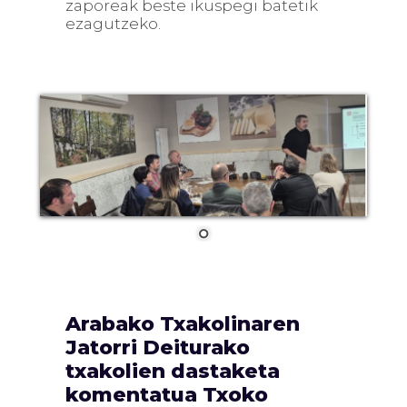
zaporeak beste ikuspegi batetik
ezagutzeko.
Arabako Txakolinaren
Jatorri Deiturako
txakolien dastaketa
komentatua Txoko