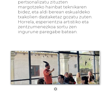
pertsonalizatu zituzten
margotzeko hainbat teknikaren
bidez, eta aldi berean eskualdeko
txakolien dastaketaz gozatu zuten.
Horrela, esperientzia artistiko eta
zentzumenezkoa sortu zen
ingurune paregabe batean.