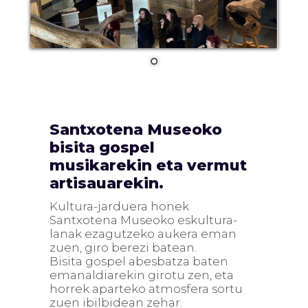
Santxotena Museoko
bisita gospel
musikarekin eta vermut
artisauarekin.
Kultura-jarduera honek
Santxotena Museoko eskultura-
lanak ezagutzeko aukera eman
zuen, giro berezi batean.
Bisita gospel abesbatza baten
emanaldiarekin girotu zen, eta
horrek aparteko atmosfera sortu
zuen ibilbidean zehar.