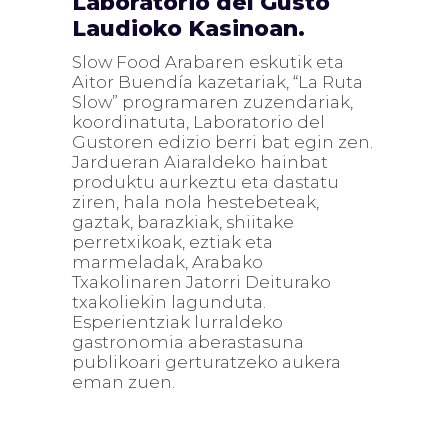
Laboratorio del Gusto
Laudioko Kasinoan.
Slow Food Arabaren eskutik eta
Aitor Buendía kazetariak, “La Ruta
Slow” programaren zuzendariak,
koordinatuta, Laboratorio del
Gustoren edizio berri bat egin zen.
Jardueran Aiaraldeko hainbat
produktu aurkeztu eta dastatu
ziren, hala nola hestebeteak,
gaztak, barazkiak, shiitake
perretxikoak, eztiak eta
marmeladak, Arabako
Txakolinaren Jatorri Deiturako
txakoliekin lagunduta.
Esperientziak lurraldeko
gastronomia aberastasuna
publikoari gerturatzeko aukera
eman zuen.