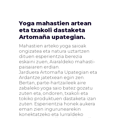
Yoga mahastien artean
eta txakoli dastaketa
Artomaña upategian.
Mahastien arteko yoga saioak
ongizatea eta natura uztartzen
dituen esperientzia berezia
eskaini zuen, Aiaraldeko mahasti-
paisaiaren erdian.
Jarduera Artomaña Upategian eta
Ardantze jatetxean egin zen.
Bertan, parte-hartzaileek aire
zabaleko yoga saio batez gozatu
zuten eta, ondoren, txakoli eta
tokiko produktuen dastaketa izan
zuten. Esperientzia honek aukera
eman zien ingurunearekin
konektatzeko eta lurraldeko