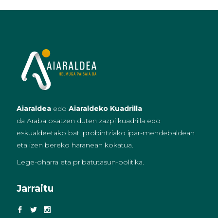
Aiaraldea
edo
Aiaraldeko Kuadrilla
da Araba osatzen duten zazpi kuadrilla edo
eskualdeetako bat, probintziako ipar-mendebaldean
eta izen bereko haranean kokatua.
Lege-oharra eta pribatutasun-politika
.
Jarraitu