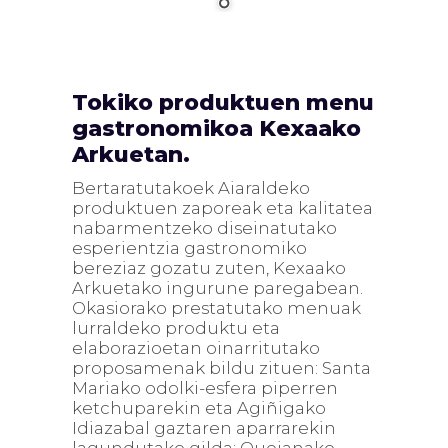
Tokiko produktuen menu
gastronomikoa Kexaako
Arkuetan.
Bertaratutakoek Aiaraldeko
produktuen zaporeak eta kalitatea
nabarmentzeko diseinatutako
esperientzia gastronomiko
bereziaz gozatu zuten, Kexaako
Arkuetako ingurune paregabean.
Okasiorako prestatutako menuak
lurraldeko produktu eta
elaborazioetan oinarritutako
proposamenak bildu zituen: Santa
Mariako odolki-esfera piperren
ketchuparekin eta Agiñigako
Idiazabal gaztaren aparrarekin