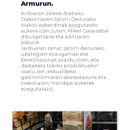
Armurun.
Ardoaren zaleek Arabako
Txakolinaren Jatorri Deiturako
txakoli ezberdinak ezagutzeko
aukera izan zuten, Mikel Garaizabal
dibulgatzaile eta adituaren
eskutik.
Jardueran zehar, jatorri deiturako
upategien ezaugarriak eta
berezitasunak azaldu ziren, eta
dastaketa tokiko produktuekin
osatu zen, eskualdeko
gastronomiaren aberastasuna eta
txakoliaren maridaje aukerak
ezagutaraziz.