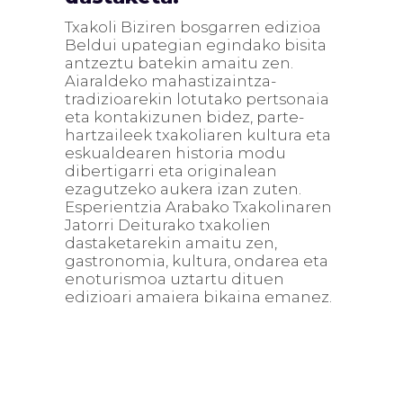
Txakoli Biziren bosgarren edizioa
Beldui upategian egindako bisita
antzeztu batekin amaitu zen.
Aiaraldeko mahastizaintza-
tradizioarekin lotutako pertsonaia
eta kontakizunen bidez, parte-
hartzaileek txakoliaren kultura eta
eskualdearen historia modu
dibertigarri eta originalean
ezagutzeko aukera izan zuten.
Esperientzia Arabako Txakolinaren
Jatorri Deiturako txakolien
dastaketarekin amaitu zen,
gastronomia, kultura, ondarea eta
enoturismoa uztartu dituen
edizioari amaiera bikaina emanez.